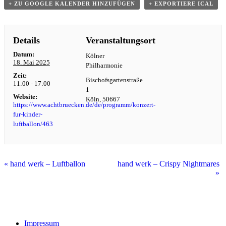
+ ZU GOOGLE KALENDER HINZUFÜGEN
+ EXPORTIERE ICAL
Details
Veranstaltungsort
Datum:
Kölner
18. Mai 2025
Philharmonie
Zeit:
Bischofsgartenstraße
11:00 - 17:00
1
Website:
Köln
,
50667
https://www.achtbruecken.de/de/programm/konzert-
fur-kinder-
luftballon/463
«
hand werk – Luftballon
hand werk – Crispy Nightmares
»
Impressum