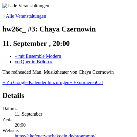
« Alle Veranstaltungen
hw26c_ #3: Chaya Czernowin
11. September , 20:00
«
mit Ensemble Modern
verQuer in Brilon
»
The redheaded Man. Musiktheater von Chaya Czernowin
+ Zu Google Kalender hinzufügen
+ Exportiere iCal
Details
Datum:
11. September
Zeit:
20:00
Website:
https://altefeuerwachekoeln.de/programm/