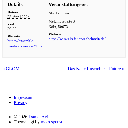
Details
Veranstaltungsort
Datum:
Alte Feuerwache
23. April 2024
Melchiorstraße 3
Zeit:
Köln
,
50673
20:00
Website:
Website:
https://www.altefeuerwachekoeln.de/
https://ensemble-
handwerk.eu/hw24c_2/
«
GLOM
Das Neue Ensemble – Future
»
Impressum
Privacy
© 2026
Daniel Agi
Theme: agi by
moto spenst