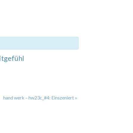
itgefühl
hand werk – hw23c_#4: Einszeniert
»