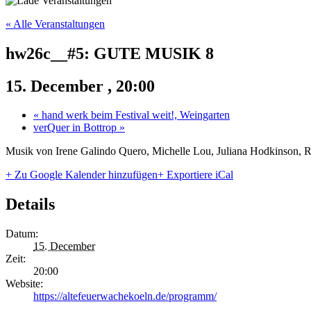
« Alle Veranstaltungen
hw26c__#5: GUTE MUSIK 8
15. December , 20:00
«
hand werk beim Festival weit!, Weingarten
verQuer in Bottrop
»
Musik von Irene Galindo Quero, Michelle Lou, Juliana Hodkinson, R
+ Zu Google Kalender hinzufügen
+ Exportiere iCal
Details
Datum:
15. December
Zeit:
20:00
Website:
https://altefeuerwachekoeln.de/programm/