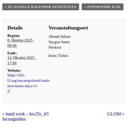
+ ZU GOOGLE KALENDER HINZUFÜGEN
+ EXPORTIERE ICAL
Details
Veranstaltungsort
Beginn:
Ahmad Adnan
6. Oktober 2025 ,
Saygun Sanat
08:00
Merkezi
Ende:
Izmir
,
Türkei
12. Oktober 2025 ,
17:00
Website:
https://init-
i2.org/uncategorized/izmir-
new-music-days-vi-
2/
«
hand werk – hw25c_#3
GLOM
»
Incongruities