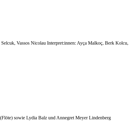
elcuk, Vassos Nicolau Interpret:innen: Ayça Malkoç, Berk Kolcu,
(Flöte) sowie Lydia Balz und Annegret Meyer Lindenberg